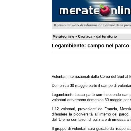
Il primo network di informazione online della prov
Merateonline > Cronaca > dal territorio
Legambiente: campo nel parco 
Volontari internazionali dalla Corea del Sud a
Domenica 30 maggio parte il campo di volontari
Legambiente Lecco parte con il secondo campo 
volontari arriveranno domenica 30 maggio per r
I 12 volontari, provenienti da Francia, Mes
difendere la biodiversità all`interno del par
dell`Eremo con lavori di pulizia e di rimessa a 
Il gruppo di volontari sarà guidato dai respons