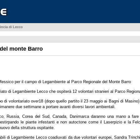
incia di Lecco
del monte Barro
l Messico per il campo di Legambiente al Parco Regionale del Monte Barro
ato di Legambiente Lecco che ospiterà 12 volontari stranieri al Parco Region
di volontariato over18 (dopo quello partito il 23 maggio ai Bagni di Masino)
imanere due settimane a portare avanti diversi lavori ambientali.
sico, Russia, Corea del Sud, Canada, Danimarca daranno una mano a fare 
co, estirpando le piante infestanti e non autoctone come il Laserpizio e la 
nuovo della struttura ospitante.
abili di Legambiente Lecco coadiuvati da due volontari europei, Sandra Trinch