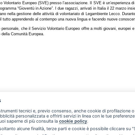
io Volontario Europeo (SVE) presso l’associazione. Il SVE è un’esperienza di
 programma “Gioventù in Azione”. I due ragazzi, arrivati in Italia il 22 marzo in
o nella gestione delle attività di volontariato di Legambiente Lecco. Durante 
 il tutto apprendendo al contempo una nuova lingua e facendo nuove conosce
 personale, che il Servizio Volontario Europeo offre a molti giovani, europei e
to della Comunità Europea.
ww.merateonline.it - Il primo network di informazione online della provincia di L
s
 strumenti tecnici e, previo consenso, anche cookie di profilazione o 
ubblicità personalizzata e offrirti servizi in linea con le tue preferen
uoi saperne di più consulta la
cookie policy
.
- Fax: 039 9902883 - P.IVA 02533410136
oltanto alcune finalità, terze parti e cookie è possibile cliccare su 
e scelte sui cookie