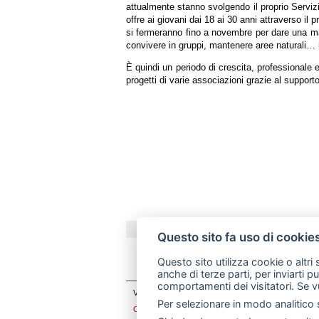
attualmente stanno svolgendo il proprio Serviz
offre ai giovani dai 18 ai 30 anni attraverso il
si fermeranno fino a novembre per dare una man
convivere in gruppi, mantenere aree naturali…
È quindi un periodo di crescita, professionale e
progetti di varie associazioni grazie al suppor
© w
Questo sito fa uso di cookie
Questo sito utilizza cookie o altri
anche di terze parti, per inviarti p
comportamenti dei visitatori. Se v
Via Carlo Baslini 5, Merate (LC) - Tel: 039 9902881 
Per selezionare in modo analitico s
Cookie Policy
-
Informativa sulla privacy
-
Rivedi le tu