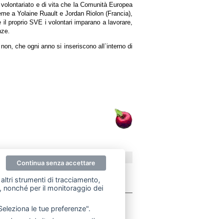
 volontariato e di vita che la Comunità Europea
sieme a Yolaine Ruault e Jordan Riolon (Francia),
il proprio SVE i volontari imparano a lavorare,
nze.
 non, che ogni anno si inseriscono all`interno di
ecco
Continua senza accettare
altri strumenti di tracciamento,
ze, nonché per il monitoraggio dei
"Seleziona le tue preferenze".